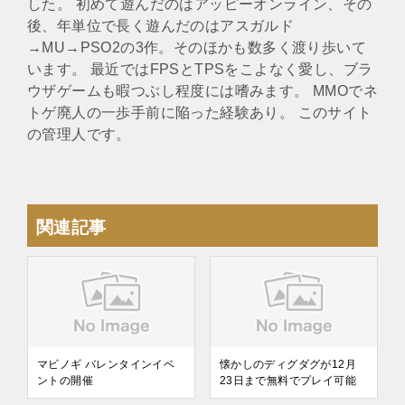
した。 初めて遊んだのはアッピーオンライン、その
後、年単位で長く遊んだのはアスガルド
→MU→PSO2の3作。そのほかも数多く渡り歩いて
います。 最近ではFPSとTPSをこよなく愛し、ブラ
ウザゲームも暇つぶし程度には嗜みます。 MMOでネ
トゲ廃人の一歩手前に陥った経験あり。 このサイト
の管理人です。
関連記事
マビノギ バレンタインイベ
懐かしのディグダグが12月
ントの開催
23日まで無料でプレイ可能