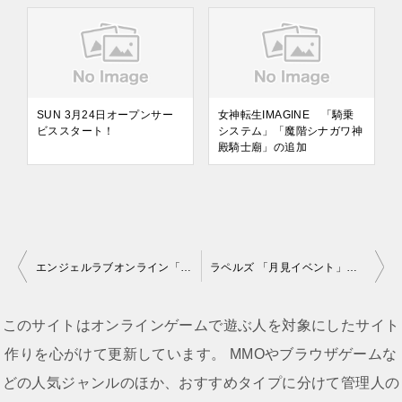
SUN 3月24日オープンサー
女神転生IMAGINE 「騎乗
ビススタート！
システム」「魔階シナガワ神
殿騎士廟」の追加
エンジェルラブオンライン「Mコイン」詳細発表
ラペルズ 「月見イベント」秋の月見リターンズ開催
投
稿
このサイトはオンラインゲームで遊ぶ人を対象にしたサイト
ナ
作りを心がけて更新しています。 MMOやブラウザゲームな
ビ
どの人気ジャンルのほか、おすすめタイプに分けて管理人の
ゲ