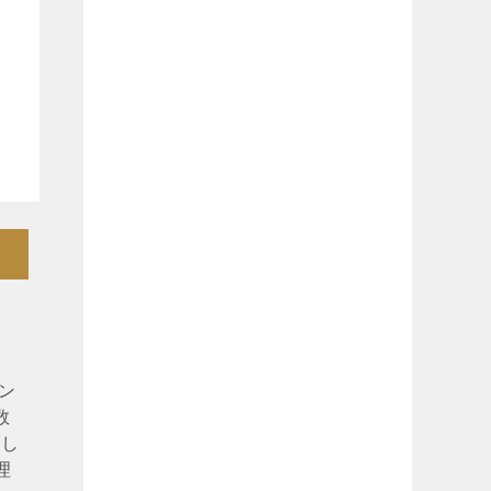
ン
数
ぶし
理