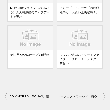
MicMacオンライン スキルバ
アミーゴ・アミーガ「秋の収
ランス大幅調整のアップデー
穫祭り！大食い王決定戦！」
トを実施
夢世界 ついにオープンβ開始
マウスで遊ぶストリートファ
イター：クローズドテスター
募集中
3D MMORPG「ROHAN」基本無料化
パーフェクトワールド 初心者支援システムの実装
投
稿