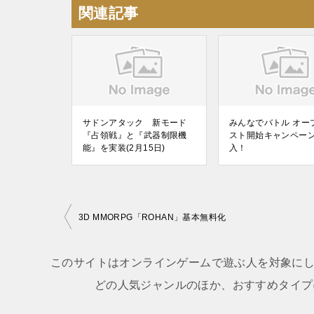
関連記事
サドンアタック 新モード
みんなでバトル オー
『占領戦』と『武器制限機
スト開始キャンペーン
能』を実装(2月15日)
入！
3D MMORPG「ROHAN」基本無料化
投
稿
このサイトはオンラインゲームで遊ぶ人を対象にし
ナ
どの人気ジャンルのほか、おすすめタイプ
ビ