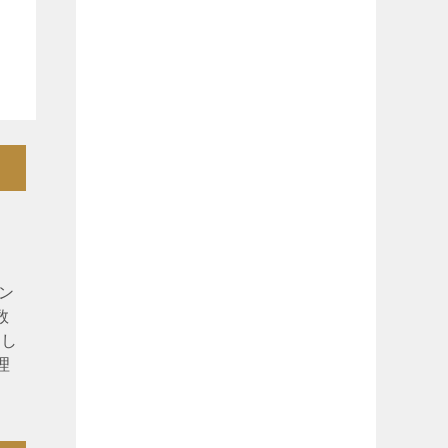
ン
数
ぶし
理