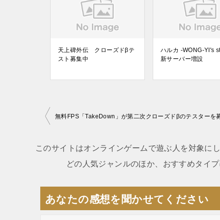
天上碑外伝 クローズドβテ
ハルカ -WONG-YI's st
スト募集中
新サーバー増設
無料FPS「TakeDown」が第二次クローズドβのテスターを
投
稿
このサイトはオンラインゲームで遊ぶ人を対象にし
ナ
どの人気ジャンルのほか、おすすめタイプ
ビ
ゲ
あなたの感想を聞かせてください
ー
シ