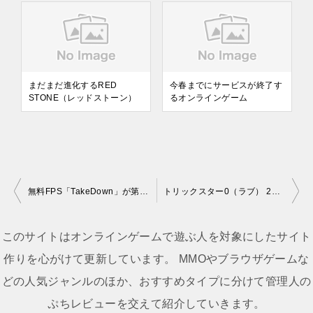
まだまだ進化するRED
今春までにサービスが終了す
STONE（レッドストーン）
るオンラインゲーム
無料FPS「TakeDown」が第二次クローズドβのテスターを募集開始
トリックスター0（ラブ） 2008年1月22日(火)にアップデート
投
稿
このサイトはオンラインゲームで遊ぶ人を対象にしたサイト
ナ
作りを心がけて更新しています。 MMOやブラウザゲームな
ビ
どの人気ジャンルのほか、おすすめタイプに分けて管理人の
ゲ
ぷちレビューを交えて紹介していきます。
ー