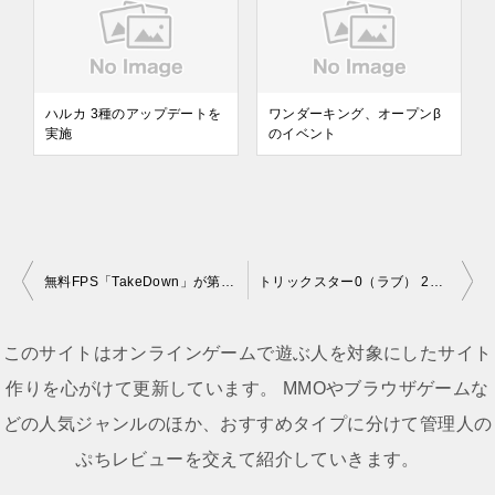
ハルカ 3種のアップデートを
ワンダーキング、オープンβ
実施
のイベント
無料FPS「TakeDown」が第二次クローズドβのテスターを募集開始
トリックスター0（ラブ） 2008年1月22日(火)にアップデート
投
稿
このサイトはオンラインゲームで遊ぶ人を対象にしたサイト
ナ
作りを心がけて更新しています。 MMOやブラウザゲームな
ビ
どの人気ジャンルのほか、おすすめタイプに分けて管理人の
ゲ
ぷちレビューを交えて紹介していきます。
ー