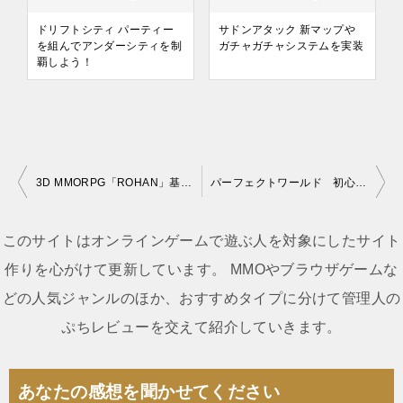
ドリフトシティ パーティー
サドンアタック 新マップや
を組んでアンダーシティを制
ガチャガチャシステムを実装
覇しよう！
3D MMORPG「ROHAN」基本無料化
パーフェクトワールド 初心者支援システムの実装
投
稿
このサイトはオンラインゲームで遊ぶ人を対象にしたサイト
ナ
作りを心がけて更新しています。 MMOやブラウザゲームな
ビ
どの人気ジャンルのほか、おすすめタイプに分けて管理人の
ゲ
ぷちレビューを交えて紹介していきます。
ー
シ
あなたの感想を聞かせてください
ョ