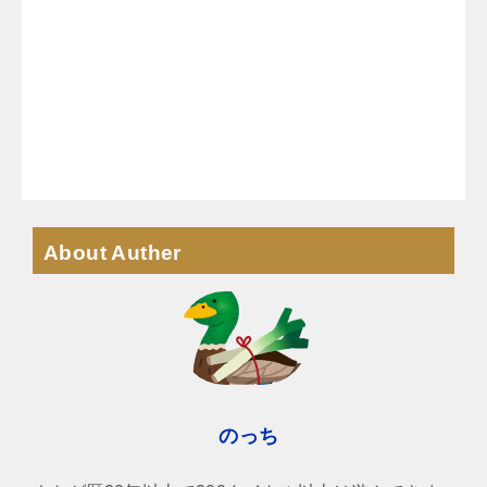
About Auther
のっち