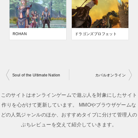
ROHAN
ドラゴンズプロフェット
Soul of the Ultimate Nation
カバルオンライン
投
稿
このサイトはオンラインゲームで遊ぶ人を対象にしたサイト
ナ
作りを心がけて更新しています。 MMOやブラウザゲームな
ビ
どの人気ジャンルのほか、おすすめタイプに分けて管理人の
ゲ
ぷちレビューを交えて紹介していきます。
ー
シ