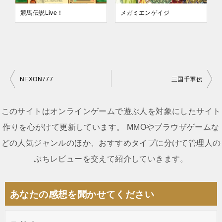
競馬伝説Live！
メガミエンゲイジ
NEXON777
三国千軍伝
投
稿
このサイトはオンラインゲームで遊ぶ人を対象にしたサイト
ナ
作りを心がけて更新しています。 MMOやブラウザゲームな
ビ
どの人気ジャンルのほか、おすすめタイプに分けて管理人の
ゲ
ぷちレビューを交えて紹介していきます。
ー
シ
あなたの感想を聞かせてください
ョ
ン