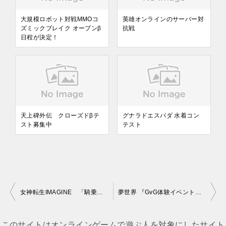
大規模ロボット対戦MMOコ
英雄オンラインのサーバー対
ズミックブレイク オープンβ
抗戦
日程が決定！
天上碑外伝 クローズドβテ
グナラドエスパダ 水着コン
スト募集中
テスト
女神転生IMAGINE 「騎乗システム」「魔階シナガワ神殿騎士廟」の追加
夢世界 『GvG体験イベント』を開催
投
稿
このサイトはオンラインゲームで遊ぶ人を対象にしたサイト