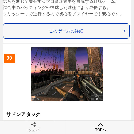
試合を通じて実在するプロ野球選手を育成する野球ゲーム。
試合中のバッティングや投球した球種により成長する。
クリック一つで進行するので初心者プレイヤーでも安心です。
このゲームの詳細
90
サドンアタック
FPS・TPS
サービス終了
TOPへ
シェア
同時参加数がかなり多い人気ナンバー１の無料FPS。