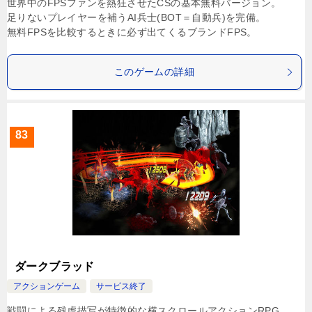
世界中のFPSファンを熱狂させたCSの基本無料バージョン。
足りないプレイヤーを補うAI兵士(BOT＝自動兵)を完備。
無料FPSを比較するときに必ず出てくるブランドFPS。
このゲームの詳細
83
ダークブラッド
アクションゲーム
サービス終了
戦闘による残虐描写が特徴的な横スクロールアクションRPG。